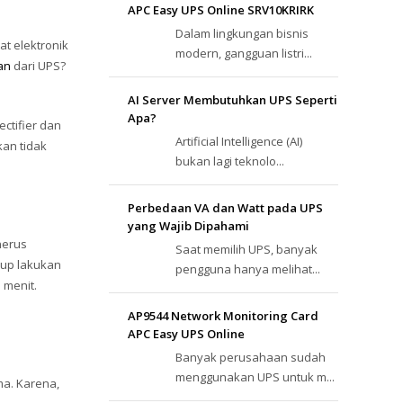
APC Easy UPS Online SRV10KRIRK
Dalam lingkungan bisnis
t elektronik
modern, gangguan listri...
an
dari UPS?
AI Server Membutuhkan UPS Seperti
Apa?
ectifier dan
Artificial Intelligence (AI)
kan tidak
bukan lagi teknolo...
Perbedaan VA dan Watt pada UPS
yang Wajib Dipahami
nerus
Saat memilih UPS, banyak
kup lakukan
pengguna hanya melihat...
 menit.
AP9544 Network Monitoring Card
APC Easy UPS Online
Banyak perusahaan sudah
menggunakan UPS untuk m...
ma. Karena,