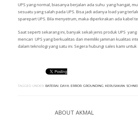
UPS yang normal, biasanya berjalan ada suhu yang hangat, mulai d
sesuatu yang salah pada UPS. Bisa jadi adanya load yang terl
sparepart UPS. Bila menyetrum, maka diperkirakan ada kabel t
Saat seperti sekarang ini, banyak sekali jenis produk UPS yang
mencari UPS yang berkualitas dan memiliki jaminan kualitas inte
dalam teknologi yang satu ini. Segera hubungi sales kami untuk
TAGGED UNDER:
BATERAI
,
DAYA
,
ERROR
,
GROUNDING
,
KERUSAKAN
,
SCHNEI
ABOUT
AKMAL