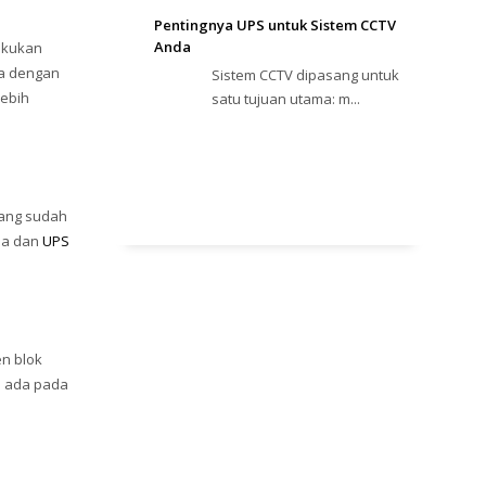
Pentingnya UPS untuk Sistem CCTV
Anda
lakukan
ja dengan
Sistem CCTV dipasang untuk
lebih
satu tujuan utama: m...
yang sudah
ja dan
UPS
n blok
n ada pada