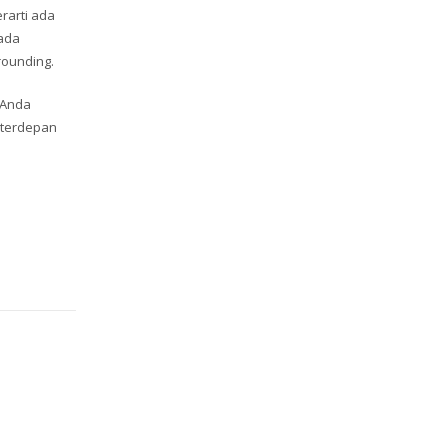
rarti ada
pada
rounding.
 Anda
 terdepan