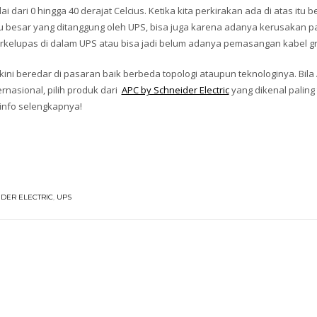
ari 0 hingga 40 derajat Celcius. Ketika kita perkirakan ada di atas itu be
alu besar yang ditanggung oleh UPS, bisa juga karena adanya kerusakan 
erkelupas di dalam UPS atau bisa jadi belum adanya pemasangan kabel g
 kini beredar di pasaran baik berbeda topologi ataupun teknologinya. Bila
rnasional, pilih produk dari
APC by Schneider Electric
yang dikenal paling
 info selengkapnya!
DER ELECTRIC
,
UPS