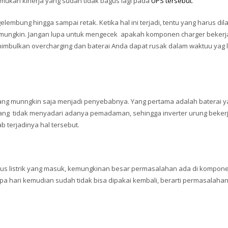
nemukan kinerja yang sudah tidak bagus lagi pada
UPS tersebut
.
lembung hingga sampai retak. Ketika hal ini terjadi, tentu yang harus di
 mungkin. Jangan lupa untuk mengecek apakah komponen charger beker
enimbulkan overcharging dan baterai Anda dapat rusak dalam waktuu yag 
ang munngkin saja menjadi penyebabnya. Yang pertama adalah baterai 
ang tidak menyadari adanya pemadaman, sehingga inverter urung beker
 terjadinya hal tersebut.
us listrik yang masuk, kemungkinan besar permasalahan ada di kompone
pa hari kemudian sudah tidak bisa dipakai kembali, berarti permasalaha