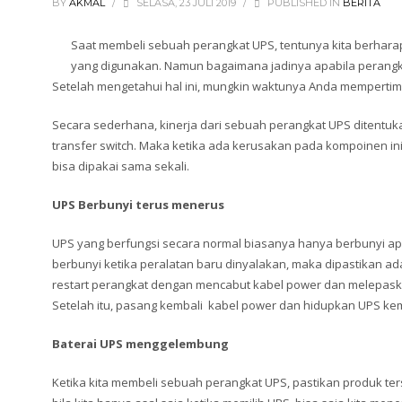
BY
AKMAL
/
SELASA, 23 JULI 2019
/
PUBLISHED IN
BERITA
Saat membeli sebuah perangkat UPS, tentunya kita berhara
yang digunakan. Namun bagaimana jadinya apabila perangkat
Setelah mengetahui hal ini, mungkin waktunya Anda memperti
Secara sederhana, kinerja dari sebuah perangkat UPS ditentukan 
transfer switch. Maka ketika ada kerusakan pada kompoinen ini
bisa dipakai sama sekali.
UPS Berbunyi terus menerus
UPS yang berfungsi secara normal biasanya hanya berbunyi ap
berbunyi ketika peralatan baru dinyalakan, maka dipastikan ad
restart perangkat dengan mencabut kabel power dan melepaska
Setelah itu, pasang kembali kabel power dan hidupkan UPS kemb
Baterai UPS menggelembung
Ketika kita membeli sebuah perangkat UPS, pastikan produk te