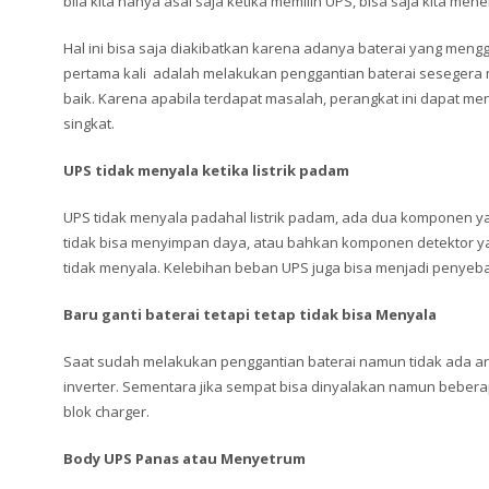
bila kita hanya asal saja ketika memilih UPS, bisa saja kita me
Hal ini bisa saja diakibatkan karena adanya baterai yang mengge
pertama kali adalah melakukan penggantian baterai sesegera
baik. Karena apabila terdapat masalah, perangkat ini dapat m
singkat.
UPS tidak menyala ketika listrik padam
UPS tidak menyala padahal listrik padam, ada dua komponen y
tidak bisa menyimpan daya, atau bahkan komponen detektor y
tidak menyala. Kelebihan beban UPS juga bisa menjadi penyebab
Baru ganti baterai tetapi tetap tidak bisa Menyala
Saat sudah melakukan penggantian baterai namun tidak ada ar
inverter. Sementara jika sempat bisa dinyalakan namun bebera
blok charger.
Body UPS Panas atau Menyetrum