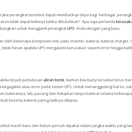
p jika perangkat tersebut dapat membackup daya bagi berbagai perangka
 ini tidak dapat bekerja ketika dibutuhkan? Apa saja pertanda
kerusak
mbangkan untuk mengganti perangkat
UPS
Anda dengan yang baru.
oleh beberapa komponen initi, yaitu inverter, baterai, baterai charger, r
, tidak heran apabila UPS mengalami kerusakan seperti error hingga bah
abila terjadi pemutusan
aliran listrik
. Namun bila bunyi tersebut terus me
a kegagalan atau error pada sistem UPS. Untuk menanggulangi hal ini, cu
n baterainya, lalu pasang dan hidupkan tanpa baterai selama beberapa
ali beserta baterai yanng tadinya dilepas.
rsebut masih baru dan belum pernah dipakai dalam jangka waktu yang la