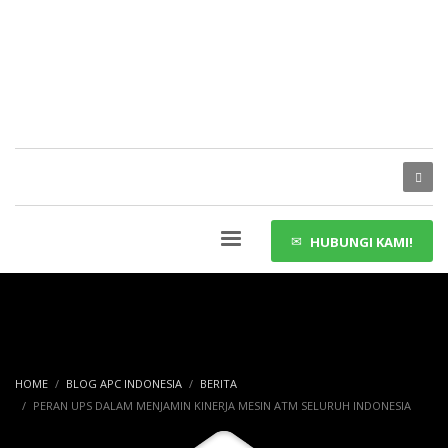
HUBUNGI KAMI!
HOME
BLOG APC INDONESIA
BERITA
PERAN UPS DALAM MENJAMIN KINERJA MESIN ATM SELURUH INDONESIA