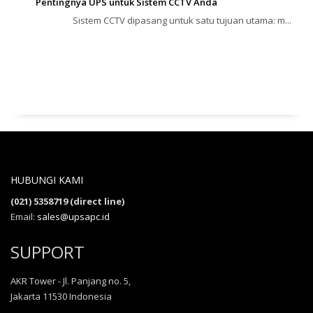
Pentingnya UPS untuk Sistem CCTV Anda
Sistem CCTV dipasang untuk satu tujuan utama: m...
HUBUNGI KAMI
(021) 5358719 (direct line)
Email:
sales@upsapc.id
SUPPORT
AKR Tower - Jl. Panjang no. 5,
Jakarta 11530 Indonesia