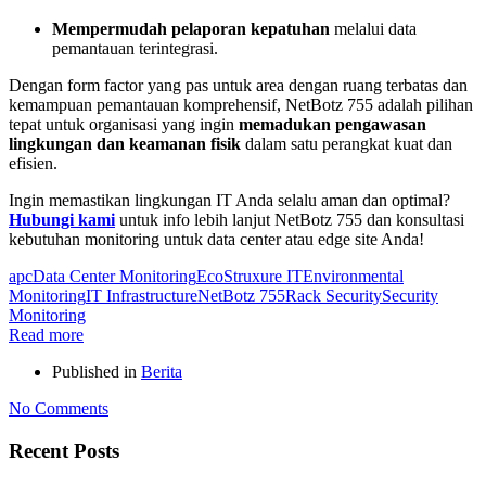
Mempermudah pelaporan kepatuhan
melalui data
pemantauan terintegrasi.
Dengan form factor yang pas untuk area dengan ruang terbatas dan
kemampuan pemantauan komprehensif, NetBotz 755 adalah pilihan
tepat untuk organisasi yang ingin
memadukan pengawasan
lingkungan dan keamanan fisik
dalam satu perangkat kuat dan
efisien.
Ingin memastikan lingkungan IT Anda selalu aman dan optimal?
Hubungi kami
untuk info lebih lanjut NetBotz 755 dan konsultasi
kebutuhan monitoring untuk data center atau edge site Anda!
apc
Data Center Monitoring
EcoStruxure IT
Environmental
Monitoring
IT Infrastructure
NetBotz 755
Rack Security
Security
Monitoring
Read more
Published in
Berita
No Comments
Recent Posts