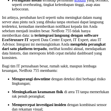
Peringatan instan
terhadap perubahan
kondisi
yang berisiko,
seperti overheating, tingkat kelembapan tinggi, asap atau
kebocoran.
Ini artinya, perubahan kecil seperti suhu meningkat dalam ruang
server atau pintu rack yang dibuka tanpa otorisasi dapat langsung
terdeteksi, kemudian memberikan notifikasi kepada tim Anda
sebelum menjadi insiden besar. NetBotz 755 tidak hanya
memberikan data: ia
terintegrasi langsung dengan software
EcoStruxure IT
seperti Data Center Expert, IT Expert, atau IT
Advisor. Integrasi ini memungkinkan Anda
mengelola perangkat
dari satu platform terpadu
, melihat kondisi aktual, mendapatkan
data historis, dan merespons lebih cepat melalui dashboard yang
konsisten.
Bagi tim IT perusahaan besar, rumah sakit, maupun lembaga
keuangan, NetBotz 755 membantu:
Mengurangi downtime
dengan deteksi dini berbagai risiko
lingkungan;
Meningkatkan keamanan fisik
di area TI tanpa memerlukan
rak penuh perangkat;
Mempercepat investigasi insiden
dengan kombinasi sensor
dan rekaman visual;