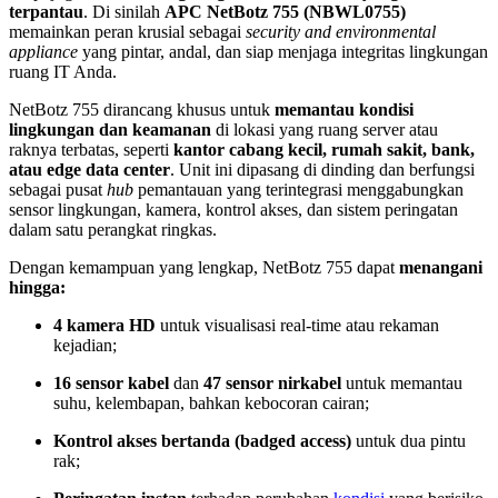
terpantau
. Di sinilah
APC NetBotz 755 (NBWL0755)
memainkan peran krusial sebagai
security and environmental
appliance
yang pintar, andal, dan siap menjaga integritas lingkungan
ruang IT Anda.
NetBotz 755 dirancang khusus untuk
memantau kondisi
lingkungan dan keamanan
di lokasi yang ruang server atau
raknya terbatas, seperti
kantor cabang kecil, rumah sakit, bank,
atau edge data center
. Unit ini dipasang di dinding dan berfungsi
sebagai pusat
hub
pemantauan yang terintegrasi menggabungkan
sensor lingkungan, kamera, kontrol akses, dan sistem peringatan
dalam satu perangkat ringkas.
Dengan kemampuan yang lengkap, NetBotz 755 dapat
menangani
hingga:
4 kamera HD
untuk visualisasi real-time atau rekaman
kejadian;
16 sensor kabel
dan
47 sensor nirkabel
untuk memantau
suhu, kelembapan, bahkan kebocoran cairan;
Kontrol akses bertanda (badged access)
untuk dua pintu
rak;