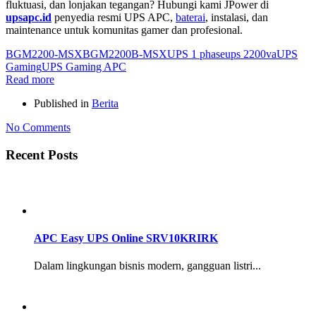
fluktuasi, dan lonjakan tegangan? Hubungi kami JPower di
upsapc.id
penyedia resmi UPS APC,
baterai
, instalasi, dan
maintenance untuk komunitas gamer dan profesional.
BGM2200-MSX
BGM2200B-MSX
UPS 1 phase
ups 2200va
UPS
Gaming
UPS Gaming APC
Read more
Published in
Berita
No Comments
Recent Posts
APC Easy UPS Online SRV10KRIRK
Dalam lingkungan bisnis modern, gangguan listri...