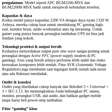
pengalaman
. Model seperti APC BGM2200-MSX dan
BGM2200B-MSX hadir untuk menjawab kebutuhan tersebut.
Kapasitas & daya
Kedua model punya kapasitas 2200 VA dengan daya nyata 1320 W.
Artinya, mereka cukup kuat untuk mendukung PC gaming high-
end, monitor besar, audio workstation atau rig streaming. Untuk
gamer yang punya banyak perangkat tambahan UPS ini bisa jadi
fondasi yang kokoh.
Teknologi proteksi & output bersih
Keduanya menyediakan output
pure sine wave
sangat penting untuk
perangkat dengan
Active PFC
(power supply modern di PC
gaming). Arus yang bersih artinya performa lebih stabil dan risiko
kerusakan komponen lebih rendah. Fitur AVR (Automatic Voltage
Regulation) juga membantu saat tegangan listrik rumah naik-turun
atau ada fluktuasi mendadak.
Outlet & koneksi
Outlet yang disediakan cukup banyak dan fleksibel 3 × Universal +
3 × IEC C13. Ini memungkinkan Anda hubungkan PC utama,
monitor, perangkat USB, alat audio, dan bahkan gadget mobile
tanpa harus beli power-strip tambahan.
Fitur “gaming” khas