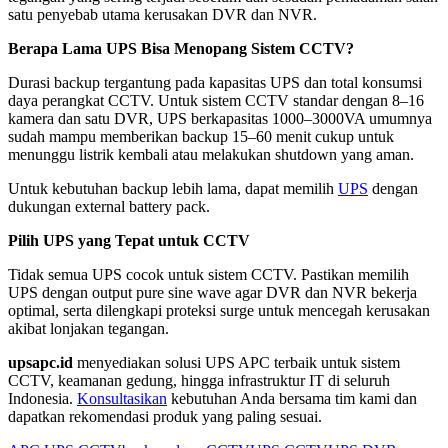
satu penyebab utama kerusakan DVR dan NVR.
Berapa Lama UPS Bisa Menopang Sistem CCTV?
Durasi backup tergantung pada kapasitas UPS dan total konsumsi
daya perangkat CCTV. Untuk sistem CCTV standar dengan 8–16
kamera dan satu DVR, UPS berkapasitas 1000–3000VA umumnya
sudah mampu memberikan backup 15–60 menit cukup untuk
menunggu listrik kembali atau melakukan shutdown yang aman.
Untuk kebutuhan backup lebih lama, dapat memilih
UPS
dengan
dukungan external battery pack.
Pilih UPS yang Tepat untuk CCTV
Tidak semua UPS cocok untuk sistem CCTV. Pastikan memilih
UPS dengan output pure sine wave agar DVR dan NVR bekerja
optimal, serta dilengkapi proteksi surge untuk mencegah kerusakan
akibat lonjakan tegangan.
upsapc.id
menyediakan solusi UPS APC terbaik untuk sistem
CCTV, keamanan gedung, hingga infrastruktur IT di seluruh
Indonesia.
Konsultasikan
kebutuhan Anda bersama tim kami dan
dapatkan rekomendasi produk yang paling sesuai.