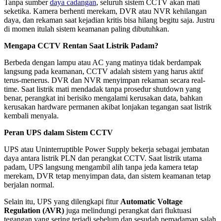
Tanpa sumber
daya cadangan
, seluruh sistem CCTV akan mati
seketika. Kamera berhenti merekam, DVR atau NVR kehilangan
daya, dan rekaman saat kejadian kritis bisa hilang begitu saja. Justru
di momen itulah sistem keamanan paling dibutuhkan.
Mengapa CCTV Rentan Saat Listrik Padam?
Berbeda dengan lampu atau AC yang matinya tidak berdampak
langsung pada keamanan, CCTV adalah sistem yang harus aktif
terus-menerus. DVR dan NVR menyimpan rekaman secara real-
time. Saat listrik mati mendadak tanpa prosedur shutdown yang
benar, perangkat ini berisiko mengalami kerusakan data, bahkan
kerusakan hardware permanen akibat lonjakan tegangan saat listrik
kembali menyala.
Peran UPS dalam Sistem CCTV
UPS atau Uninterruptible Power Supply bekerja sebagai jembatan
daya antara listrik PLN dan perangkat CCTV. Saat listrik utama
padam, UPS langsung mengambil alih tanpa jeda kamera tetap
merekam, DVR tetap menyimpan data, dan sistem keamanan tetap
berjalan normal.
Selain itu, UPS yang dilengkapi fitur
Automatic Voltage
Regulation (AVR)
juga melindungi perangkat dari fluktuasi
tegangan yang sering terjadi sebelum dan sesudah pemadaman salah