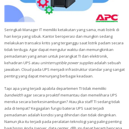
Seringkali Manager IT memiliki ketakutan yang sama, mati listrik di
hari kerja yang sibuk. Kantor beroperasi dan mungkin sedang
melakukan transaksi kritis yang terganggu saat listrik padam secara
tidak terduga. Agar dapat mengulur waktu dan memungkinkan
pemadaman yang aman untuk perangkat TI dan elektronik,
kehadiran UPS atau
uninterruptible power supplies
adalah sebuah
jawaban. Cloud pada UPS menjadi infrastruktur standar yang sangat
penting yang dapat menunjang berbagai keadaan.
Tapi apa yang terjadi apabila departemen TI tidak memiliki
bandwidth
agar secara proaktif memantau dan memelihara UPS
mereka secara berkesinambungan? Atau jika staff TI sedang tidak
ada di tempat? Kegagalan fungsi baterai UPS saat terjadi
pemadaman adalah kondisi yang dihindari dan tidak diinginkan.
Namun jika itu terjadi pada peralatan teknologi yang paling penting
bagi bisnis Anda (server, data center, dlll), ini dapat berarti bencana