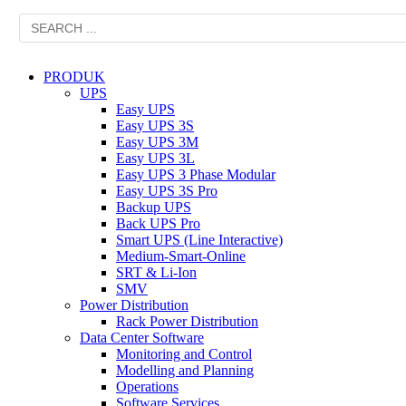
PRODUK
UPS
Easy UPS
Easy UPS 3S
Easy UPS 3M
Easy UPS 3L
Easy UPS 3 Phase Modular
Easy UPS 3S Pro
Backup UPS
Back UPS Pro
Smart UPS (Line Interactive)
Medium-Smart-Online
SRT & Li-Ion
SMV
Power Distribution
Rack Power Distribution
Data Center Software
Monitoring and Control
Modelling and Planning
Operations
Software Services