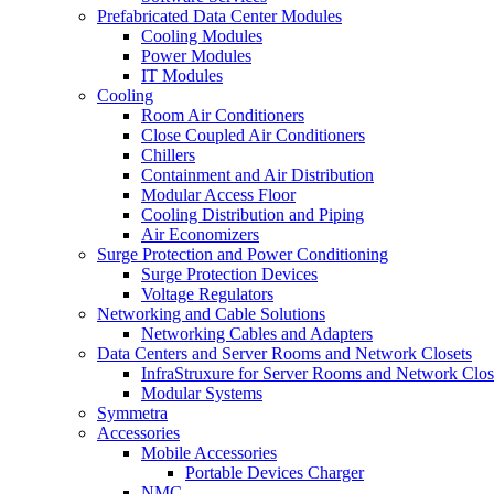
Prefabricated Data Center Modules
Cooling Modules
Power Modules
IT Modules
Cooling
Room Air Conditioners
Close Coupled Air Conditioners
Chillers
Containment and Air Distribution
Modular Access Floor
Cooling Distribution and Piping
Air Economizers
Surge Protection and Power Conditioning
Surge Protection Devices
Voltage Regulators
Networking and Cable Solutions
Networking Cables and Adapters
Data Centers and Server Rooms and Network Closets
InfraStruxure for Server Rooms and Network Clos
Modular Systems
Symmetra
Accessories
Mobile Accessories
Portable Devices Charger
NMC