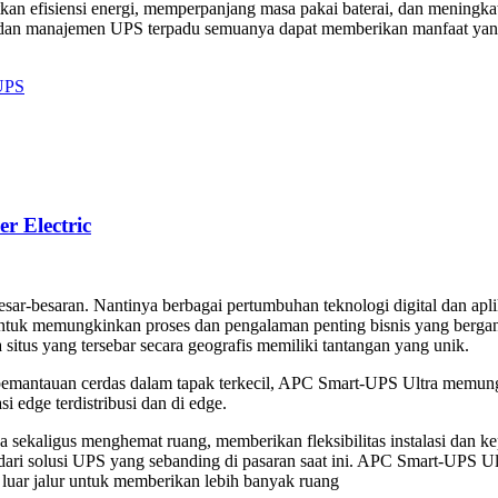
 efisiensi energi, memperpanjang masa pakai baterai, dan meningkatk
n manajemen UPS terpadu semuanya dapat memberikan manfaat yang sig
UPS
r Electric
ar-besaran. Nantinya berbagai pertumbuhan teknologi digital dan apli
ntuk memungkinkan proses dan pengalaman penting bisnis yang bergant
itus yang tersebar secara geografis memiliki tantangan yang unik.
 pemantauan cerdas dalam tapak terkecil, APC Smart-UPS Ultra memung
 edge terdistribusi dan di edge.
kaligus menghemat ruang, memberikan fleksibilitas instalasi dan kep
 dari solusi UPS yang sebanding di pasaran saat ini. APC Smart-UPS 
i luar jalur untuk memberikan lebih banyak ruang