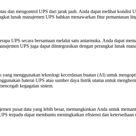
an mengontrol UPS dari jarak jauh. Anda dapat melihat kondisi UPS
rangkat lunak manajemen UPS bahkan menawarkan fitur pemantauan lin
pa UPS secara bersamaan melalui satu antarmuka. Anda dapat memanta
 manajemen UPS juga dapat diintegrasikan dengan perangkat lunak man
u yang menggunakan teknologi kecerdasan buatan (AI) untuk mengopti
gunakan baterai UPS atau sumber daya listrik utama untuk menghemat 
mencegah kegagalan sistem.
men pusat data yang lebih besar, memungkinkan Anda untuk memantau
 UPS terpadu dapat membantu meningkatkan efisiensi dan ketersediaan 