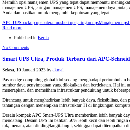
Memilih opsi manajemen UPS yang tepat dapat membantu meningkatkan
manajemen UPS, jaringan manajemen UPS, manajemen daya pintar, da
Anda dan pastikan untuk mengambil keputusan yang tepat.
APC UPS
backup ups
baterai ups
beli ups
jaringan ups
Manajemen ups
Read more
Published in
Berita
No Comments
Smart UPS Ultra, Produk Terbaru dari APC-Schneide
Selasa, 10 Januari 2023
by
akmal
Pasar edge computing global kini sedang menghadapi pertumbuhan bes
sumber daya penyimpanan yang dilokalkan dan berdekatan. Hal ini u
menerapkan, dan memelihara infrastruktur pendukung untuk beberapa s
Dirancang untuk menghadirkan lebih banyak daya, fleksibilitas, dan
tantangan dengan menerapkan infrastruktur TI di lingkungan komputasi
Desain kompak APC Smart-UPS Ultra memberikan lebih banyak daya se
mendatang. Desain UPS ini bahkan 50% lebih kecil dan lebih ringan
rak, menara, atau dinding/langit-langit, sehingga dapat ditempatkan d