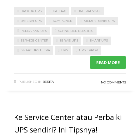
BACKUP UPS
BATERAI
BATERAI SOAK
BATERAI UPS
KOMPONEN
MEMPERBAIKI UPS
PERBAIKAN UPS
SCHNEIDER ELECTRIC
SERVICE CENTER
SERVIS UPS
SMART UPS
SMART UPS ULTRA
UPS
UPS ERROR
READ MORE
PUBLISHED IN
BERITA
NO COMMENTS
Ke Service Center atau Perbaiki
UPS sendiri? Ini Tipsnya!