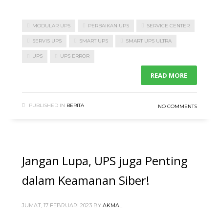
MODULAR UPS
PERBAIKAN UPS
SERVICE CENTER
SERVIS UPS
SMART UPS
SMART UPS ULTRA
UPS
UPS ERROR
READ MORE
PUBLISHED IN
BERITA
NO COMMENTS
Jangan Lupa, UPS juga Penting
dalam Keamanan Siber!
JUMAT, 17 FEBRUARI 2023
BY
AKMAL