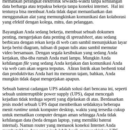
mematikan perangkat elektronik sewaktu-waktu tanpa kehilangan
data berharga atau terpaksa bekerja tanpa koneksi internet. Hal ini
tentunya bisa membuat Anda tidak dapat memanfaatkan dan
menggunakan alat yang memungkinkan komunikasi dan kolaborasi
yang efektif dengan kolega, mitra, dan pelanggan.
Bayangkan Anda sedang bekerja, membuat sebuah dokumen
penting, mengerjakan data penting di
spreadsheet,
atau sedang
berbicara dengan rekan kerja di web cam sambil menunjukkan layar
kerja berisi diagram, tulisan di papan tulis atau sambil memutar
video bersamaan. Dengan segala kesibukan yang sedang Anda
kerjakan, tiba-tiba rumah Anda mati lampu. Mungkin Anda
kehilangan
file
yang sedang Anda kerjakan dan komunikasi Anda
via web cam akan segera terputus. Aliran listrik akan berhenti total
dan produktivitas Anda hari itu menurun tajam, bahkan, Anda
mungkin tidak dapat mengerjakan apapun.
Sebuah baterai cadangan UPS adalah solusi dari bencana ini, seperti
sebuah uninterruptible power supply (UPS), dapat mencegah
kejadian tidak terduga seperti yang dijelaskan di atas. Berdasarkan
jenis model sebuah UPS dapat memberikan setidaknya beberapa
menit
runtime
untuk komputer desktop, waktu yang tersedia cukup
untuk mematikan computer dengan aman sehingga Anda tidak
kehilangan data (beda dengan laptop, yang memiliki baterai
internal). Namun router yang memasok koneksi Internet Anda