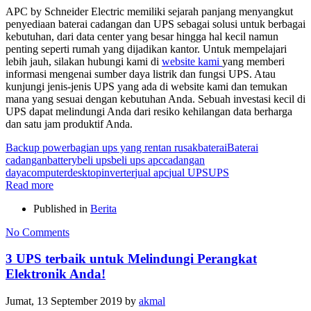
APC by Schneider Electric memiliki sejarah panjang menyangkut
penyediaan baterai cadangan dan UPS sebagai solusi untuk berbagai
kebutuhan, dari data center yang besar hingga hal kecil namun
penting seperti rumah yang dijadikan kantor. Untuk mempelajari
lebih jauh, silakan hubungi kami di
website kami
yang memberi
informasi mengenai sumber daya listrik dan fungsi UPS. Atau
kunjungi jenis-jenis UPS yang ada di website kami dan temukan
mana yang sesuai dengan kebutuhan Anda. Sebuah investasi kecil di
UPS dapat melindungi Anda dari resiko kehilangan data berharga
dan satu jam produktif Anda.
Backup power
bagian ups yang rentan rusak
baterai
Baterai
cadangan
battery
beli ups
beli ups apc
cadangan
daya
computer
desktop
inverter
jual apc
jual UPS
UPS
Read more
Published in
Berita
No Comments
3 UPS terbaik untuk Melindungi Perangkat
Elektronik Anda!
Jumat, 13 September 2019
by
akmal