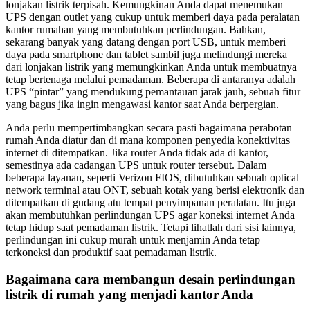
lonjakan listrik terpisah. Kemungkinan Anda dapat menemukan
UPS dengan outlet yang cukup untuk memberi daya pada peralatan
kantor rumahan yang membutuhkan perlindungan. Bahkan,
sekarang banyak yang datang dengan port USB, untuk memberi
daya pada smartphone dan tablet sambil juga melindungi mereka
dari lonjakan listrik yang memungkinkan Anda untuk membuatnya
tetap bertenaga melalui pemadaman. Beberapa di antaranya adalah
UPS “pintar” yang mendukung pemantauan jarak jauh, sebuah fitur
yang bagus jika ingin mengawasi kantor saat Anda berpergian.
Anda perlu mempertimbangkan secara pasti bagaimana perabotan
rumah Anda diatur dan di mana komponen penyedia konektivitas
internet di ditempatkan. Jika router Anda tidak ada di kantor,
semestinya ada cadangan UPS untuk router tersebut. Dalam
beberapa layanan, seperti Verizon FIOS, dibutuhkan sebuah optical
network terminal atau ONT, sebuah kotak yang berisi elektronik dan
ditempatkan di gudang atu tempat penyimpanan peralatan. Itu juga
akan membutuhkan perlindungan UPS agar koneksi internet Anda
tetap hidup saat pemadaman listrik. Tetapi lihatlah dari sisi lainnya,
perlindungan ini cukup murah untuk menjamin Anda tetap
terkoneksi dan produktif saat pemadaman listrik.
Bagaimana cara membangun desain perlindungan
listrik di rumah yang menjadi kantor Anda