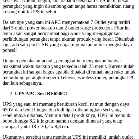
kelasnya. Namun begitu, kita dapat meletakkan UPS ini di dekat
perangkat yang ingin disambungkan tanpa harus memikirkan ruang
kosong untuk UPS tersebut.
Dalam tipe yang satu ini APC menyematkan 7 Outlet yang terdiri
dari 5 outlet power backup dan 2 outlet surge protection. Fitur ini
tentu akan sangat bermanfaat bagi Anda yang menginginkan
perlindungan perangkat tanpa ukuran produk yang besar. Ditambah
lagi, ada satu port USB yang dapat digunakan untuk mengisi daya
ponsel!
Dengan pemakaian penuh, perangkat ini menyatakan bahwa
maksimal waktu backup yang tersedia ialah 23 menit. Karena itulah
perangkat ini sangat bagus apabila dipakai di rumah atau ruko untuk
melindungi perangkat seperti Televisi, wireless router, perangkat PC
dan lain sebagainya. .
UPS APC Seri BE650G1
UPS yang satu ini memang berukuran kecil, namun dengan daya
650V dan berat hingga dua kali lipat dibandingkan seri yang
sebelumnya dibahas. Menurut detail produknya, UPS ini memiliki
bobot hingga 6,2 kilogram namun dengan dimensi yang tetap
compact yaitu 18 x 30,2 x 8,8 cm.
Ukurannya tersebut tentu membuat UPS ini memiliki jumlah outlet