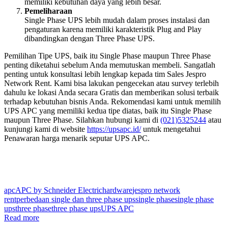
memiliki kebutuhan daya yang lebih besar.
Pemeliharaan
Single Phase UPS lebih mudah dalam proses instalasi dan
pengaturan karena memiliki karakteristik Plug and Play
dibandingkan dengan Three Phase UPS.
Pemilihan Tipe UPS, baik itu Single Phase maupun Three Phase
penting diketahui sebelum Anda memutuskan membeli. Sangatlah
penting untuk konsultasi lebih lengkap kepada tim Sales Jespro
Network Rent. Kami bisa lakukan pengecekan atau survey terlebih
dahulu ke lokasi Anda secara Gratis dan memberikan solusi terbaik
terhadap kebutuhan bisnis Anda. Rekomendasi kami untuk memilih
UPS APC yang memiliki kedua tipe diatas, baik itu Single Phase
maupun Three Phase. Silahkan hubungi kami di
(021)5325244
atau
kunjungi kami di website
https://upsapc.id/
untuk mengetahui
Penawaran harga menarik seputar UPS APC.
apc
APC by Schneider Electric
hardware
jespro network
rent
perbedaan single dan three phase ups
single phase
single phase
ups
three phase
three phase ups
UPS APC
Read more