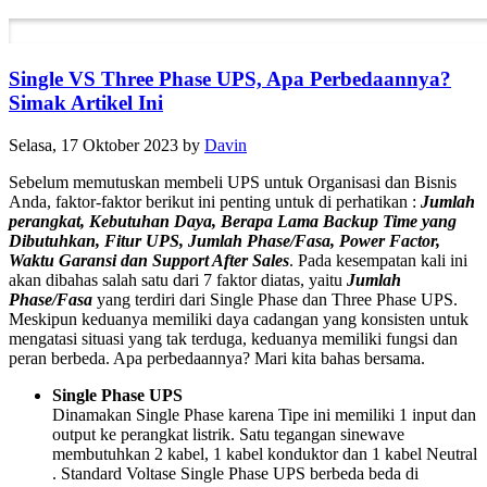
Single VS Three Phase UPS, Apa Perbedaannya?
Simak Artikel Ini
Selasa, 17 Oktober 2023
by
Davin
Sebelum memutuskan membeli UPS untuk Organisasi dan Bisnis
Anda, faktor-faktor berikut ini penting untuk di perhatikan :
Jumlah
perangkat, Kebutuhan Daya, Berapa Lama Backup Time yang
Dibutuhkan, Fitur UPS, Jumlah Phase/Fasa, Power Factor,
Waktu Garansi dan Support After Sales
. Pada kesempatan kali ini
akan dibahas salah satu dari 7 faktor diatas, yaitu
Jumlah
Phase/Fasa
yang terdiri dari Single Phase dan Three Phase UPS.
Meskipun keduanya memiliki daya cadangan yang konsisten untuk
mengatasi situasi yang tak terduga, keduanya memiliki fungsi dan
peran berbeda. Apa perbedaannya? Mari kita bahas bersama.
Single Phase UPS
Dinamakan Single Phase karena Tipe ini memiliki 1 input dan
output ke perangkat listrik. Satu tegangan sinewave
membutuhkan 2 kabel, 1 kabel konduktor dan 1 kabel Neutral
. Standard Voltase Single Phase UPS berbeda beda di