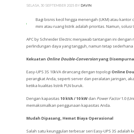
SELASA, 30 SEPTEMBER 2025
BY
DAVIN
Bagi bisnis kecil hingga menengah (UKM) atau kanto
mini atau ruang listrik adalah prioritas. Namun, solusi 
APC by Schneider Electric menjawab tantangan ini denga
perlindungan daya yang tangguh, namun tetap sederhana d
Kekuatan
Online Double-Conversion
yang Disempurn
Easy-UPS 3S 10kVA dirancang dengan topologi
Online Dou
perangkat Anda, seperti server dan peralatan jaringan, aka
ketika kualitas listrik PLN buruk.
Dengan kapasitas
10 kVA / 10 kW
dan
Power Factor
1.0 (Un
memaksimalkan penggunaan kapasitas Anda.
Mudah Dipasang, Hemat Biaya Operasional
Salah satu keunggulan terbesar seri Easy-UPS 3S adalah ke