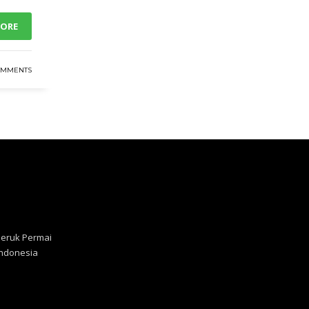
MORE
OMMENTS
Jeruk Permai
 Indonesia