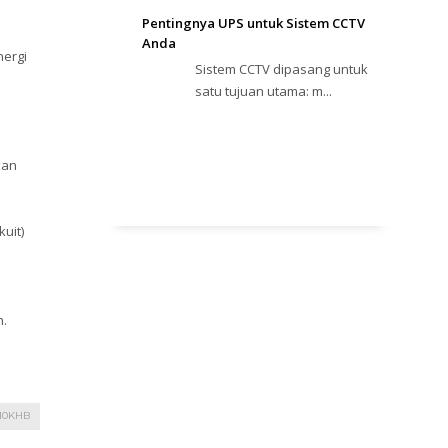
Pentingnya UPS untuk Sistem CCTV
Anda
ergi
Sistem CCTV dipasang untuk
satu tujuan utama: m...
kan
uit)
n.
10KHB