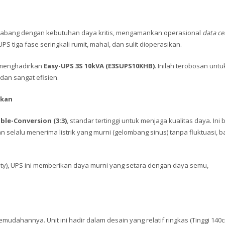
r cabang dengan kebutuhan daya kritis, mengamankan operasional
data ce
UPS tiga fase seringkali rumit, mahal, dan sulit dioperasikan.
n menghadirkan
Easy-UPS 3S 10kVA (E3SUPS10KHB)
. Inilah terobosan untu
an sangat efisien.
akan
ble-Conversion (3:3)
, standar tertinggi untuk menjaga kualitas daya. Ini b
n selalu menerima listrik yang murni (gelombang sinus) tanpa fluktuasi, 
ity), UPS ini memberikan daya murni yang setara dengan daya semu,
mudahannya. Unit ini hadir dalam desain yang relatif ringkas (Tinggi 140