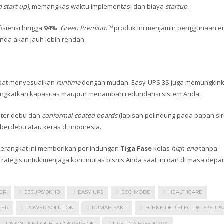
d start up)
, memangkas waktu implementasi dan biaya
startup
.
isiensi hingga
94%
,
Green Premium™
produk ini menjamin penggunaan en
 Anda akan jauh lebih rendah.
dapat menyesuaikan
runtime
dengan mudah. Easy-UPS 3S juga memungkin
eningkatkan kapasitas maupun menambah redundansi sistem Anda.
ilter debu dan
conformal-coated boards
(lapisan pelindung pada papan sirk
erdebu atau keras di Indonesia.
Perangkat ini memberikan perlindungan
Tiga Fase
kelas
high-end
tanpa
ategis untuk menjaga kontinuitas bisnis Anda saat ini dan di masa depa
ER
E3SUPS10KHB
EASY UPS
ECO MODE
HEALTHCARE
TER
POWER SOLUTION
RUMAH SAKIT
SCHNEIDER ELECTRIC E3SUPS
UPS ONLINE DOUBLE CONVERSION
UPS TIGA FASE 10KVA