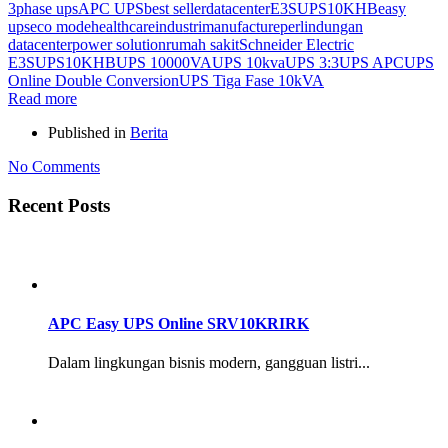
3phase ups
APC UPS
best seller
datacenter
E3SUPS10KHB
easy
ups
eco mode
healthcare
industri
manufacture
perlindungan
datacenter
power solution
rumah sakit
Schneider Electric
E3SUPS10KHB
UPS 10000VA
UPS 10kva
UPS 3:3
UPS APC
UPS
Online Double Conversion
UPS Tiga Fase 10kVA
Read more
Published in
Berita
No Comments
Recent Posts
APC Easy UPS Online SRV10KRIRK
Dalam lingkungan bisnis modern, gangguan listri...