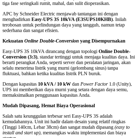
tiga fase seringkali rumit, mahal, dan sulit dioperasikan.
APC by Schneider Electric menjawab tantangan ini dengan
menghadirkan
Easy-UPS 3S 10kVA (E3SUPS10KHB)
. Inilah
terobosan untuk perlindungan daya yang tangguh, namun tetap
sederhana dan sangat efisien.
Kekuatan
Online Double-Conversion
yang Disempurnakan
Easy-UPS 3S 10kVA dirancang dengan topologi
Online Double-
Conversion (3:3)
, standar tertinggi untuk menjaga kualitas daya. Ini
berarti perangkat Anda, seperti server dan peralatan jaringan, akan
selalu menerima listrik yang murni (gelombang sinus) tanpa
fluktuasi, bahkan ketika kualitas listrik PLN buruk.
Dengan kapasitas
10 kVA / 10 kW
dan
Power Factor
1.0 (Unity),
UPS ini memberikan daya murni yang setara dengan daya semu,
memaksimalkan penggunaan kapasitas Anda.
Mudah Dipasang, Hemat Biaya Operasional
Salah satu keunggulan terbesar seri Easy-UPS 3S adalah
kemudahannya. Unit ini hadir dalam desain yang relatif ringkas
(Tinggi 140cm, Lebar 38cm) dan sangat mudah dipasang
(easy to
install and start up)
, memangkas waktu implementasi dan biaya