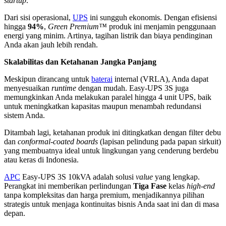
startup
.
Dari sisi operasional,
UPS
ini sungguh ekonomis. Dengan efisiensi
hingga
94%
,
Green Premium™
produk ini menjamin penggunaan
energi yang minim. Artinya, tagihan listrik dan biaya pendinginan
Anda akan jauh lebih rendah.
Skalabilitas dan Ketahanan Jangka Panjang
Meskipun dirancang untuk
baterai
internal (VRLA), Anda dapat
menyesuaikan
runtime
dengan mudah. Easy-UPS 3S juga
memungkinkan Anda melakukan paralel hingga 4 unit UPS, baik
untuk meningkatkan kapasitas maupun menambah redundansi
sistem Anda.
Ditambah lagi, ketahanan produk ini ditingkatkan dengan filter debu
dan
conformal-coated boards
(lapisan pelindung pada papan sirkuit)
yang membuatnya ideal untuk lingkungan yang cenderung berdebu
atau keras di Indonesia.
APC
Easy-UPS 3S 10kVA adalah solusi
value
yang lengkap.
Perangkat ini memberikan perlindungan
Tiga Fase
kelas
high-end
tanpa kompleksitas dan harga premium, menjadikannya pilihan
strategis untuk menjaga kontinuitas bisnis Anda saat ini dan di masa
depan.