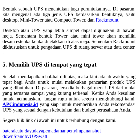
Bentuk sebuah UPS menentukan juga peruntukannya. Di pasaran,
kita mengenal ada tiga jenis UPS berdasarkan bentuknya, yaitu
desktop, Mini-Tower atau Compact Tower, dan
Rackmount
.
Desktop atau UPS yang lebih simpel dapat digunakan di bawah
meja. Sementara bentuk Tower atau mini tower akan memiliki
desain estetika ketika diletakkan di atas meja. Sementara Rackmount
dikhususkan untuk pengadaan UPS di ruang server atau data center.
.
5. Memilih UPS di tempat yang tepat
Setelah mendapatkan hal-hal ddi atas, maka kini adalah waktu yang
tepat bagi Anda untuk mulai melakukan pencarian produk UPS
yang dibutuhan. Di pasaran, tersedia berbagai merk UPS dari mulai
yang ternama sampai yang kurang terkenal. Ketika Anda kesulitan
untuk memutuskan, jangan ragu untuk segera menghubungi kami,
APCindonesia.id
yang siap untuk memberikan Anda rekomendasi
UPS yang sesuai dengan kebutuhan dan budget perusahaan Anda.
Segera klik link di awah ini untuk terhubung dengan kami.
baterai
catu daya
daya
pemadaman
penyimpanan
shut
down
Standby
UPS
watt