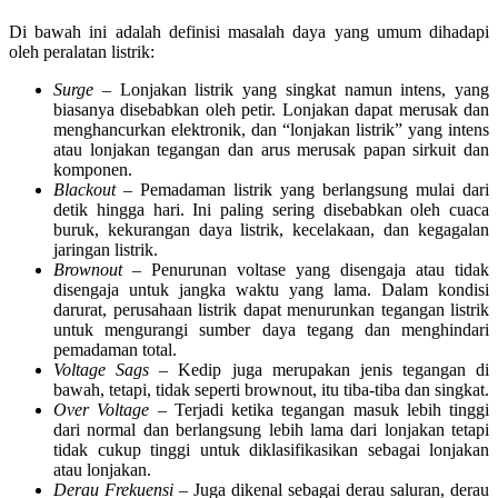
Di bawah ini adalah definisi masalah daya yang umum dihadapi
oleh peralatan listrik:
Surge
– Lonjakan listrik yang singkat namun intens, yang
biasanya disebabkan oleh petir. Lonjakan dapat merusak dan
menghancurkan elektronik, dan “lonjakan listrik” yang intens
atau lonjakan tegangan dan arus merusak papan sirkuit dan
komponen.
Blackout
– Pemadaman listrik yang berlangsung mulai dari
detik hingga hari. Ini paling sering disebabkan oleh cuaca
buruk, kekurangan daya listrik, kecelakaan, dan kegagalan
jaringan listrik.
Brownout
– Penurunan voltase yang disengaja atau tidak
disengaja untuk jangka waktu yang lama. Dalam kondisi
darurat, perusahaan listrik dapat menurunkan tegangan listrik
untuk mengurangi sumber daya tegang dan menghindari
pemadaman total.
Voltage Sags
– Kedip juga merupakan jenis tegangan di
bawah, tetapi, tidak seperti brownout, itu tiba-tiba dan singkat.
Over Voltage
– Terjadi ketika tegangan masuk lebih tinggi
dari normal dan berlangsung lebih lama dari lonjakan tetapi
tidak cukup tinggi untuk diklasifikasikan sebagai lonjakan
atau lonjakan.
Derau Frekuensi
– Juga dikenal sebagai derau saluran, derau